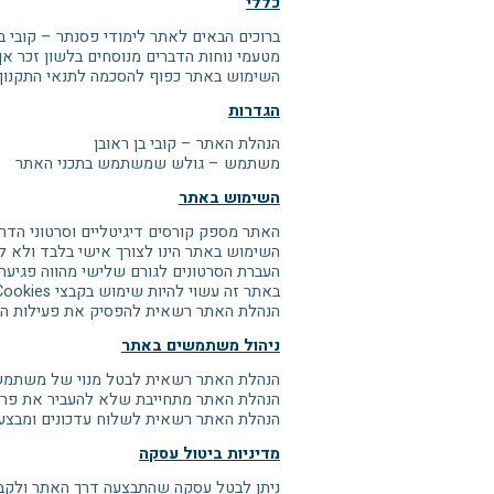
כללי
ברוכים הבאים לאתר לימודי פסנתר – קובי בן 
מטעמי נוחות הדברים מנוסחים בלשון זכר אך
השימוש באתר כפוף להסכמה לתנאי התקנון 
הגדרות
הנהלת האתר – קובי בן ראובן
משתמש – גולש שמשתמש בתכני האתר
השימוש באתר
האתר מספק קורסים דיגיטליים וסרטוני הדר
השימוש באתר הינו לצורך אישי בלבד ולא לצ
העברת הסרטונים לגורם שלישי מהווה פגיעה 
באתר זה עשוי להיות שימוש בקבצי Cookies על מנת לנתח נתונים סטטיסטיים של גלישה ותנועה באתר.
הנהלת האתר רשאית להפסיק את פעילות הא
ניהול משתמשים באתר
הנהלת האתר רשאית לבטל מנוי של משתמש 
הנהלת האתר מתחייבת שלא להעביר את פרט
הנהלת האתר רשאית לשלוח עדכונים ומבצע
מדיניות ביטול עסקה
ניתן לבטל עסקה שהתבצעה דרך האתר ולקבל זיכוי כספי בניכוי 5% או 100 ₪ – הנמוך מבניהם