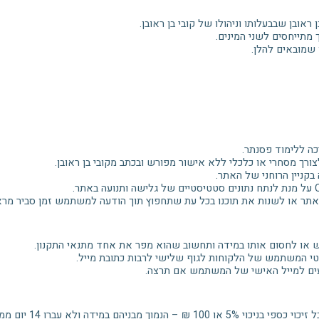
ראובן שבבעלותו וניהולו של קובי בן ראובן.
 מתייחסים לשני המינים.
שמובאים להלן.
כה ללימוד פסנתר.
ורך מסחרי או כלכלי ללא אישור מפורש ובכתב מקובי בן ראובן.
בקניין הרוחני של האתר.
תר או לשנות את תוכנו בכל עת שתחפוץ תוך הודעה למשתמש זמן סביר מר
או לחסום אותו במידה ותחשוב שהוא מפר את אחד מתנאי התקנון.
י המשתמש של הלקוחות לגוף שלישי לרבות כתובת מייל.
ים למייל האישי של המשתמש אם תרצה.
 במידה ולא עברו 14 יום ממועד הרכישה