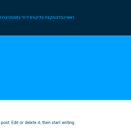
ראשי
המלצות
קצת עלי
קורס ליווי בפסנתר
צרו 
st. Edit or delete it, then start writing!