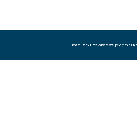
ת לקובי בן ראובן | ליאור מזור - פיתוח אתרי וורדפרס